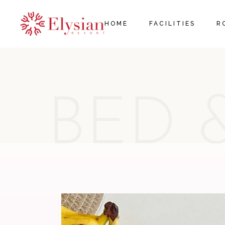
HOME
FACILITIES
R
BED 