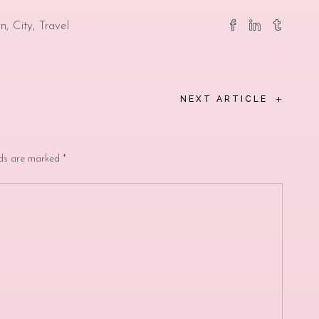
on
City
Travel
+
NEXT ARTICLE
lds are marked
*