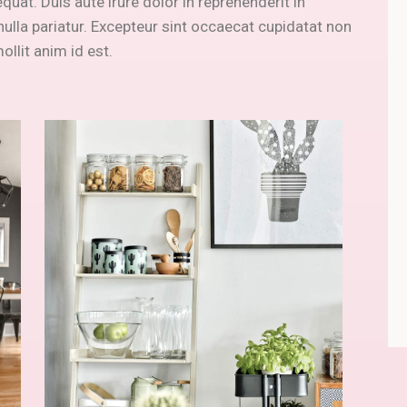
uat. Duis aute irure dolor in reprehenderit in
 nulla pariatur. Excepteur sint occaecat cupidatat non
ollit anim id est.