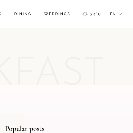
FR
S
DINING
WEDDINGS
34
°
C
EN
GR
IT
FR
GR
KFAST
IT
Popular posts