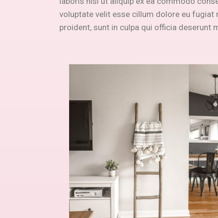
laboris nisi ut aliquip ex ea commodo conseq
voluptate velit esse cillum dolore eu fugiat
proident, sunt in culpa qui officia deserunt m